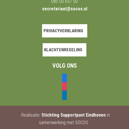
085 00 657 00
secretariaat@socos.nl
PRIVACYVERKLARING
KLACHTENREGELING
VOLG ONS
facebook
instagram
linkedin
· Realisatie:
Stichting Supportpunt Eindhoven
in
samenwerking met SOCOS ·