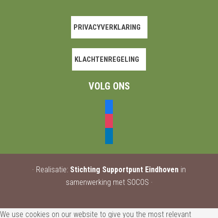
PRIVACYVERKLARING
KLACHTENREGELING
VOLG ONS
facebook
instagram
linkedin
· Realisatie:
Stichting Supportpunt Eindhoven
in
samenwerking met SOCOS ·
We use cookies on our website to give you the most relevant